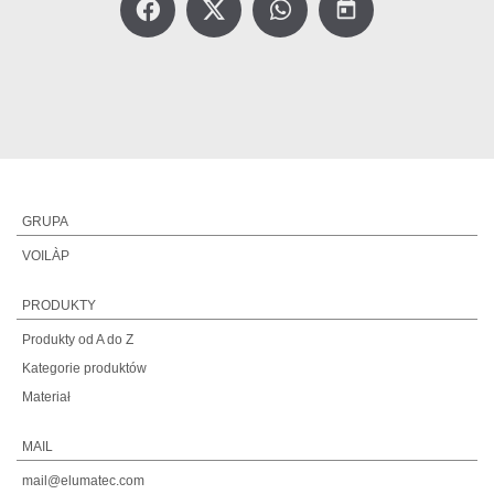
today
GRUPA
VOILÀP
PRODUKTY
Produkty od A do Z
Kategorie produktów
Materiał
MAIL
mail@elumatec.com