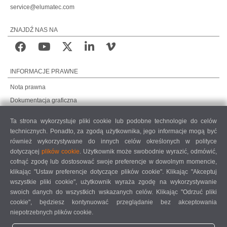
service@elumatec.com
ZNAJDŹ NAS NA
INFORMACJE PRAWNE
Nota prawna
Dokumentacja graficzna
Ochrona danych
Ta strona wykorzystuje pliki cookie lub podobne technologie do celów
Ochrona danych, rynki międzynarodowe
technicznych. Ponadto, za zgodą użytkownika, jego informacje mogą być
Ogólne warunki sprzedaży
również wykorzystywane do innych celów określonych w polityce
dotyczącej
plików cookie
. Użytkownik może swobodnie wyrazić, odmówić,
UMOWA O KONSERWACJĘ ZDALNĄ
cofnąć zgodę lub dostosować swoje preferencje w dowolnym momencie,
COOKIE SETTINGS
klikając "Ustaw preferencje dotyczące plików cookie". Klikając "Akceptuj
KODEKS POSTĘPOWANIA DOSTAWCÓW
wszystkie pliki cookie", użytkownik wyraża zgodę na wykorzystywanie
swoich danych do wszystkich wskazanych celów. Klikając "Odrzuć pliki
cookie", będziesz kontynuować przeglądanie bez akceptowania
niepotrzebnych plików cookie.