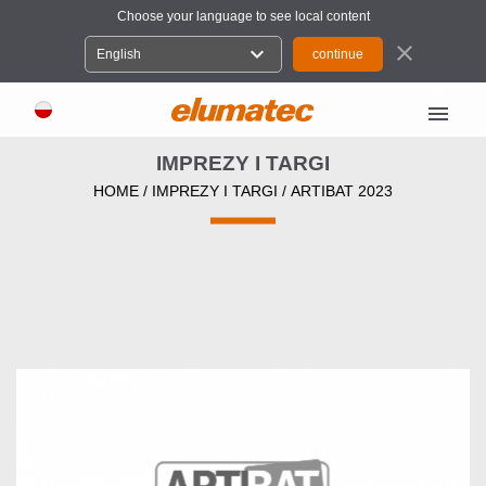
Choose your language to see local content
close
expand_more
English
menu
IMPREZY I TARGI
HOME
/
IMPREZY I TARGI
/
ARTIBAT 2023