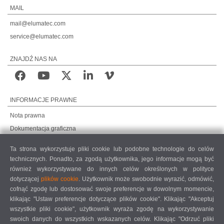
MAIL
mail@elumatec.com
service@elumatec.com
ZNAJDŹ NAS NA
INFORMACJE PRAWNE
Nota prawna
Dokumentacja graficzna
Ochrona danych
Ta strona wykorzystuje pliki cookie lub podobne technologie do celów
Ochrona danych, rynki międzynarodowe
technicznych. Ponadto, za zgodą użytkownika, jego informacje mogą być
Ogólne warunki sprzedaży
również wykorzystywane do innych celów określonych w polityce
dotyczącej
plików cookie
. Użytkownik może swobodnie wyrazić, odmówić,
UMOWA O KONSERWACJĘ ZDALNĄ
cofnąć zgodę lub dostosować swoje preferencje w dowolnym momencie,
COOKIE SETTINGS
klikając "Ustaw preferencje dotyczące plików cookie". Klikając "Akceptuj
KODEKS POSTĘPOWANIA DOSTAWCÓW
wszystkie pliki cookie", użytkownik wyraża zgodę na wykorzystywanie
swoich danych do wszystkich wskazanych celów. Klikając "Odrzuć pliki