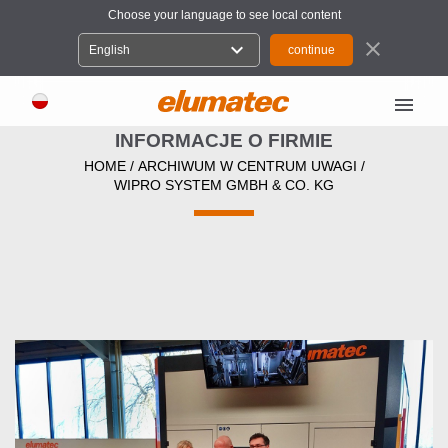
Choose your language to see local content
close
expand_more
English
menu
INFORMACJE O FIRMIE
HOME
/
ARCHIWUM W CENTRUM UWAGI
/
WIPRO SYSTEM GMBH & CO. KG