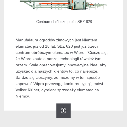
Centrum obróbcze profili SBZ 628
Manufaktura ogrodów zimowych jest klientem
elumatec już od 18 lat. SBZ 628 jest już trzecim
centrum obróbczym elumatec w Wipro. "Cieszę się,
że Wipro zaufało naszej technologii również tym
razem. Stale opracowujemy innowacyjne idee, aby
uzyskać dla naszych klientów to, co najlepsze.
Bardzo się cieszymy, że możemy w ten sposób
zapewnić Wipro przewagę konkurencyjną", mówi
Volker Klüber, dyrektor sprzedaży elumatec na
Niemcy.
info_outline