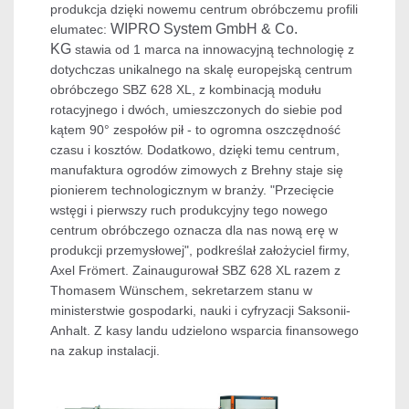
produkcja dzięki nowemu centrum obróbczemu profili
WIPRO System GmbH & Co.
elumatec:
KG
stawia od 1 marca na innowacyjną technologię z
dotychczas unikalnego na skalę europejską centrum
obróbczego SBZ 628 XL, z kombinacją modułu
rotacyjnego i dwóch, umieszczonych do siebie pod
kątem 90° zespołów pił - to ogromna oszczędność
czasu i kosztów. Dodatkowo, dzięki temu centrum,
manufaktura ogrodów zimowych z Brehny staje się
pionierem technologicznym w branży. "Przecięcie
wstęgi i pierwszy ruch produkcyjny tego nowego
centrum obróbczego oznacza dla nas nową erę w
produkcji przemysłowej", podkreślał założyciel firmy,
Axel Frömert. Zainaugurował SBZ 628 XL razem z
Thomasem Wünschem, sekretarzem stanu w
ministerstwie gospodarki, nauki i cyfryzacji Saksonii-
Anhalt. Z kasy landu udzielono wsparcia finansowego
na zakup instalacji.