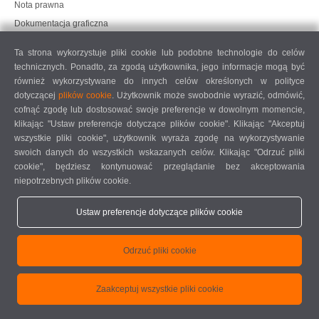
Nota prawna
Dokumentacja graficzna
Ochrona danych
Ta strona wykorzystuje pliki cookie lub podobne technologie do celów
Ochrona danych, rynki międzynarodowe
technicznych. Ponadto, za zgodą użytkownika, jego informacje mogą być
Ogólne warunki sprzedaży
również wykorzystywane do innych celów określonych w polityce
dotyczącej
plików cookie
. Użytkownik może swobodnie wyrazić, odmówić,
UMOWA O KONSERWACJĘ ZDALNĄ
cofnąć zgodę lub dostosować swoje preferencje w dowolnym momencie,
COOKIE SETTINGS
klikając "Ustaw preferencje dotyczące plików cookie". Klikając "Akceptuj
KODEKS POSTĘPOWANIA DOSTAWCÓW
wszystkie pliki cookie", użytkownik wyraża zgodę na wykorzystywanie
swoich danych do wszystkich wskazanych celów. Klikając "Odrzuć pliki
cookie", będziesz kontynuować przeglądanie bez akceptowania
niepotrzebnych plików cookie.
Ustaw preferencje dotyczące plików cookie
elumatec AG - Pinacher Straße 61 - 75417 Mühlacker - Niemcy - Telefon
Odrzuć pliki cookie
+49 7041-14 0
-
mail@elumatec.com
elumatec AG infocenter - Lugwaldstraße 20 - 75417 Mühlacker - Niemcy
Zaakceptuj wszystkie pliki cookie