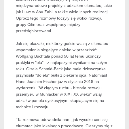
międzynarodowe projekty z udziałem elumatec, takie
jak Luwr w Abu Zabi, a także wiele innych realizacji.
Oprócz tego rozmowy toczyły się wokół rozwoju
grupy Cifin oraz współpracy między
przedsiębiorstwami.
Jak się okazało, niektórzy goście wiążą z elumatec
wspomnienia sięgające daleko w przeszłość:
Wolfgang Buchtala ponad 50 lat temu ukończył
praktyki w "elu" - z najlepszymi wynikami na całym
roku. Gisela Schmid-Beck jako mała dziewczynka
przynosiła "do elu" bułki z piekarni ojca. Natomiast
Hans-Joachim Fischer już w styczniu 2018 na
wydarzeniu "W ciągłym ruchu - historia rozwoju
przemysłu w Mühlacker w XIX i XX wieku" wziął
udział w panelu dyskusyjnym skupiającym się na
technice i rozwoju.
"Ta rozmowa udowodniła nam, jak wysoko ceni się
elumatec jako lokalnego pracodawcę. Cieszymy się z