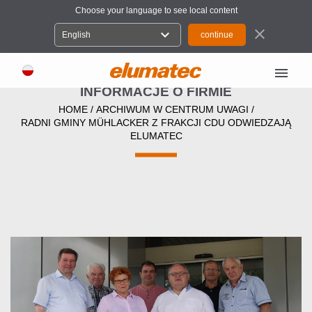
Choose your language to see local content
close
expand_more
English
menu
INFORMACJE O FIRMIE
HOME
/
ARCHIWUM W CENTRUM UWAGI
/
RADNI GMINY MÜHLACKER Z FRAKCJI CDU ODWIEDZAJĄ
ELUMATEC