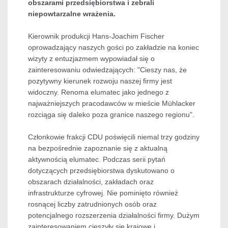
obszarami przedsiębiorstwa i zebrali
niepowtarzalne wrażenia.
Kierownik produkcji Hans-Joachim Fischer
oprowadzający naszych gości po zakładzie na koniec
wizyty z entuzjazmem wypowiadał się o
zainteresowaniu odwiedzających: "Cieszy nas, że
pozytywny kierunek rozwoju naszej firmy jest
widoczny. Renoma elumatec jako jednego z
najważniejszych pracodawców w mieście Mühlacker
rozciąga się daleko poza granice naszego regionu".
Członkowie frakcji CDU poświęcili niemal trzy godziny
na bezpośrednie zapoznanie się z aktualną
aktywnością elumatec. Podczas serii pytań
dotyczących przedsiębiorstwa dyskutowano o
obszarach działalności, zakładach oraz
infrastrukturze cyfrowej. Nie pominięto również
rosnącej liczby zatrudnionych osób oraz
potencjalnego rozszerzenia działalności firmy. Dużym
zainteresowaniem cieszyły się krajowe i