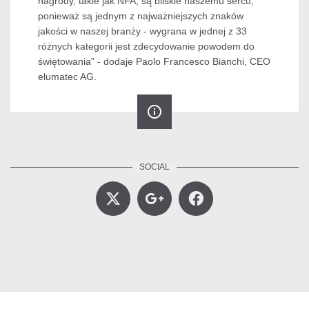
nagrody, takie jak NFA, są bliskie naszemu sercu,
ponieważ są jednym z najważniejszych znaków
jakości w naszej branży - wygrana w jednej z 33
różnych kategorii jest zdecydowanie powodem do
świętowania” - dodaje Paolo Francesco Bianchi, CEO
elumatec AG.
info_outline