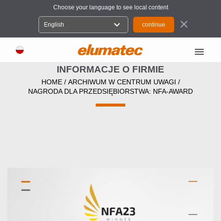
Choose your language to see local content
close
expand_more
English
menu
INFORMACJE O FIRMIE
HOME
/
ARCHIWUM W CENTRUM UWAGI
/
NAGRODA DLA PRZEDSIĘBIORSTWA: NFA-AWARD