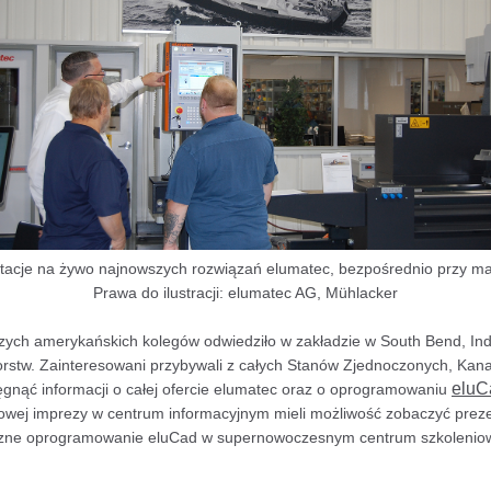
tacje na żywo najnowszych rozwiązań elumatec, bezpośrednio przy ma
Prawa do ilustracji: elumatec AG, Mühlacker
zych amerykańskich kolegów odwiedziło w zakładzie w South Bend, In
orstw. Zainteresowani przybywali z całych Stanów Zjednoczonych, Kan
eluC
ięgnąć informacji o całej ofercie elumatec oraz o oprogramowaniu
iowej imprezy w centrum informacyjnym mieli możliwość zobaczyć pre
jazne oprogramowanie eluCad w supernowoczesnym centrum szkoleniow