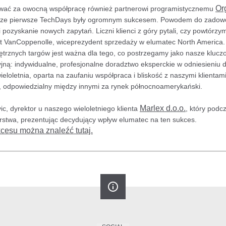
Or
wać za owocną współpracę również partnerowi programistycznemu
sze pierwsze TechDays były ogromnym sukcesem. Powodem do zadowole
pozyskanie nowych zapytań. Liczni klienci z góry pytali, czy powtórz
 VanCoppenolle, wiceprezydent sprzedaży w elumatec North America. 
ętrznych targów jest ważna dla tego, co postrzegamy jako nasze klucz
ną: indywidualne, profesjonalne doradztwo eksperckie w odniesieniu d
ieloletnia, oparta na zaufaniu współpraca i bliskość z naszymi klientami
, odpowiedzialny między innymi za rynek północnoamerykański.
Marlex d.o.o.
vic, dyrektor u naszego wieloletniego klienta
, który pod
rstwa, prezentując decydujący wpływ elumatec na ten sukces.
kcesu można znaleźć tutaj.
info_outline