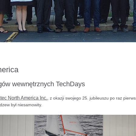
erica
rgów wewnętrznych TechDays
tec North America Inc.
, z okazji swojego 25. jubileuszu po raz pierw
dzew był niesamowity.