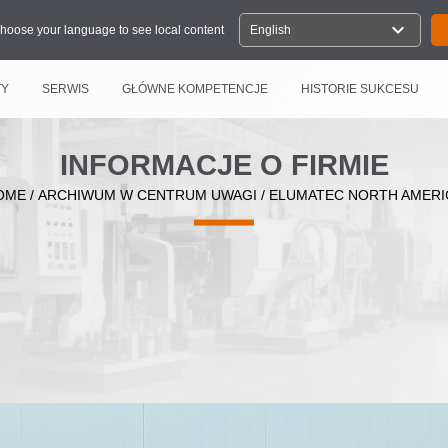
expand_more
hoose your language to see local content
English
TY
SERWIS
GŁÓWNE KOMPETENCJE
HISTORIE SUKCESU
INFORMACJE O FIRMIE
OME
/
ARCHIWUM W CENTRUM UWAGI
/
ELUMATEC NORTH AMERI