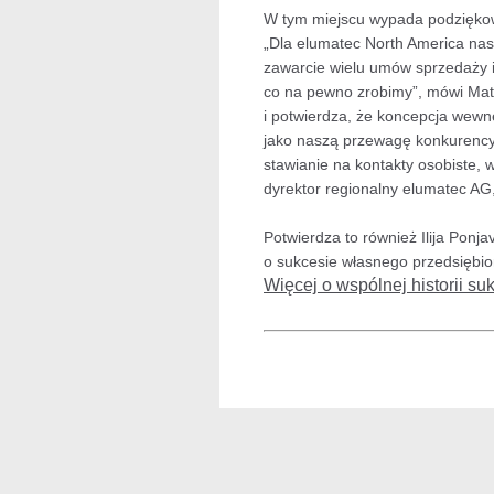
W tym miejscu wypada podzięko
„Dla elumatec North America na
zawarcie wielu umów sprzedaży i 
co na pewno zrobimy”, mówi Matt
i potwierdza, że koncepcja wewn
jako naszą przewagę konkurencyj
stawianie na kontakty osobiste, w
dyrektor regionalny elumatec AG
Potwierdza to również Ilija Ponja
o sukcesie własnego przedsiębio
Więcej o wspólnej historii su