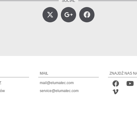
MAIL
ZNAJDŹ NAS N
Z
mail@elumatec.com
tów
service@elumatec.com