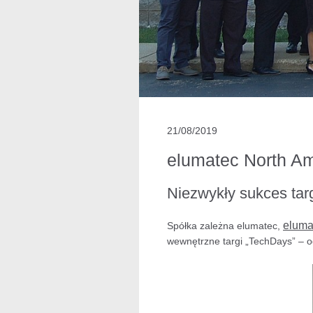
21/08/2019
elumatec North Am
Niezwykły sukces ta
eluma
Spółka zależna elumatec,
wewnętrzne targi „TechDays” – o