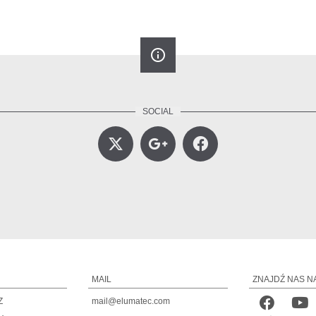
info_outline
MAIL
ZNAJDŹ NAS N
Z
mail@elumatec.com