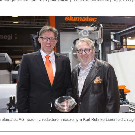
du elumatec AG, razem z redaktorem naczelnym Karl Ruhnke-Lierenfeld z