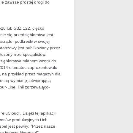
e zawsze prostej drogi do
628 lub SBZ 122, ciężko
nie się przedsiębiorstwa jest
rządu, podkreślił w swojej
branżowy jest publikowany przez
ożonym ze specjalistów.
dsiębiorstwa mianem wzoru do
014 elumatec zaprezentowało
i, na przykład przez magazyn dla
wocną wymianę, otwierającą
r-Line, linii zgrzewająco-
luCloud". Dzięki tej aplikacji
cesów produkcyjnych i ich
pel jest pewny: "Przez nasze
lko jednym kierunku!"