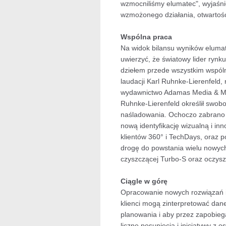
wzmocniliśmy elumatec", wyjaśni
wzmożonego działania, otwartośc
Wspólna praca
Na widok bilansu wyników elumat
uwierzyć, że światowy lider rynk
dziełem przede wszystkim wspóln
laudacji Karl Ruhnke-Lierenfeld
wydawnictwo Adamas Media & Mor
Ruhnke-Lierenfeld określił swo
naśladowania. Ochoczo zabrano
nową identyfikację wizualną i in
klientów 360° i TechDays, oraz 
drogę do powstania wielu nowych
czyszczącej Turbo-S oraz oczysz
Ciągle w górę
Opracowanie nowych rozwiązań i u
klienci mogą zinterpretować dan
planowania i aby przez zapobieg
liczne posunięcia i inicjatywy z 