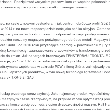
ł Haspel. Podziękował wszystkim pracownikom za wspólne pokonanie ni
i i innowacyjności połączonej z wielkim zaangażowniem.
ec, na czele z nowymi bestsellerami jak centrum obróbcze profili SBZ 
u w 2014 r. na nowo rozpoczął działalność jako spółka akcyjna. Odrodze
ej pracy wszystkich zatrudnionych i odpowiedzialnego postępowania za
, redaktor naczelny magazynu poświęconego obróbce metali. Magazyn 
e GmbH, od 2010 roku przyznające nagrodę w porozumieniu z jury zł
bodną komunikację i zaangażowanie pracowników w transformację prze
 się do zmian. Już na targach branżowych FENSTERBAU FRONTALE 2
nowacje, jak SBZ 137. Zintensyfikowanie dialogu z klientami i partneram
podtrzymana współpraca w zakresie PCW z firmą Stürtz, zainicjowały o
 lub ulepszonych produktów, w tym nowej technologii zgrzewania Contou
czarek TXR-3-2 i 2AB.
sług przebiega coraz szybciej. Jako najnowszy produkt wypuściliśmy "e
e maszyny w czasie rzeczywistym, na przykład w celu optymalizacji pro
awczą konserwację podnieść stopień dyspozycyjności maszyn. Ralf Has
ostatniego trzech i pół roku pokazaliśmy, że teraz poruszamy się już w ty