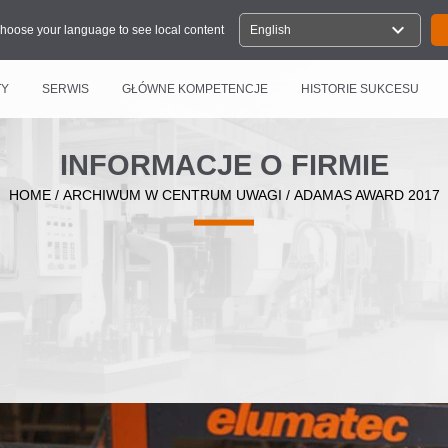
expand_more
hoose your language to see local content
English
TY
SERWIS
GŁÓWNE KOMPETENCJE
HISTORIE SUKCESU
INFORMACJE O FIRMIE
HOME
/
ARCHIWUM W CENTRUM UWAGI
/
ADAMAS AWARD 2017