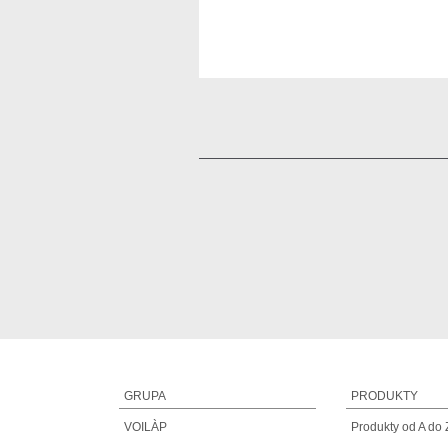
GRUPA
PRODUKTY
VOILÀP
Produkty od A do 