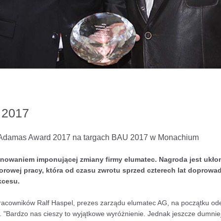
2017
ę Adamas Award 2017 na targach BAU 2017 w Monachium
ronowaniem imponującej zmiany firmy elumatec. Nagroda jest ukł
orowej pracy, która od czasu zwrotu sprzed czterech lat doprowad
kcesu.
pracowników Ralf Haspel, prezes zarządu elumatec AG, na początku o
Bardzo nas cieszy to wyjątkowe wyróżnienie. Jednak jeszcze dumniejs