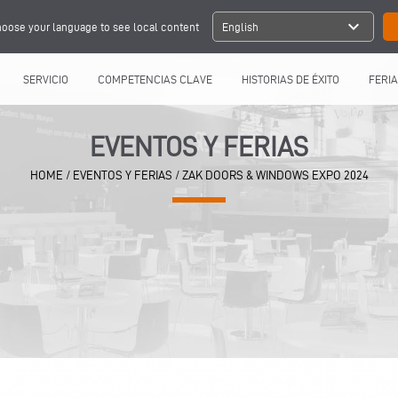
expand_more
oose your language to see local content
English
SERVICIO
COMPETENCIAS CLAVE
HISTORIAS DE ÉXITO
FERIA
EVENTOS Y FERIAS
HOME
/
EVENTOS Y FERIAS
/
ZAK DOORS & WINDOWS EXPO 2024