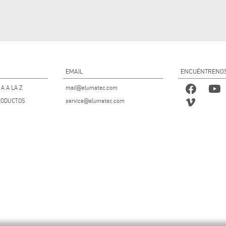
EMAIL
ENCUÉNTRENO
A A LA Z
mail@elumatec.com
RODUCTOS
service@elumatec.com