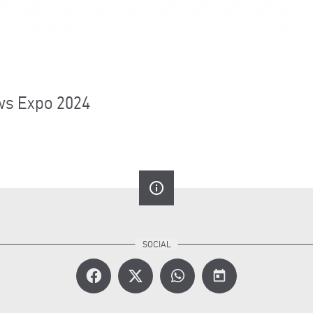
ws Expo 2024
info_outline
today