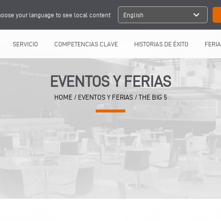
expand_more
oose your language to see local content
English
SERVICIO
COMPETENCIAS CLAVE
HISTORIAS DE ÉXITO
FERIA
EVENTOS Y FERIAS
HOME
/
EVENTOS Y FERIAS
/
THE BIG 5