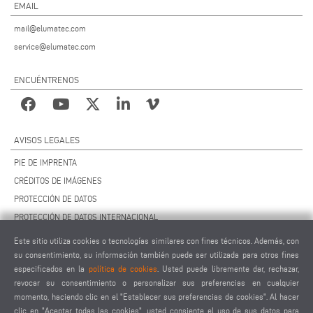
EMAIL
mail@elumatec.com
service@elumatec.com
ENCUÉNTRENOS
AVISOS LEGALES
PIE DE IMPRENTA
CRÉDITOS DE IMÁGENES
PROTECCIÓN DE DATOS
PROTECCIÓN DE DATOS INTERNACIONAL
CCG
Este sitio utiliza cookies o tecnologías similares con fines técnicos. Además, con
CONTRATO DE MANTENIMIENTO REMOTO
su consentimiento, su información también puede ser utilizada para otros fines
especificados en la
política de cookies
. Usted puede libremente dar, rechazar,
AJUSTES DE COOKIES
revocar su consentimiento o personalizar sus preferencias en cualquier
CÓDIGO DE CONDUCTA PARA PROVEEDORES
momento, haciendo clic en el "Establecer sus preferencias de cookies". Al hacer
clic en "Aceptar todas las cookies", usted consiente el uso de sus datos para