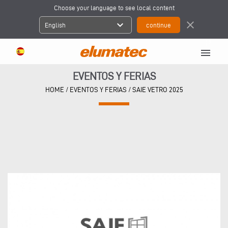
Choose your language to see local content
expand_more
close
English
menu
EVENTOS Y FERIAS
HOME
/
EVENTOS Y FERIAS
/
SAIE VETRO 2025