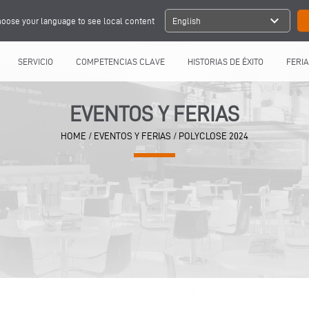
expand_more
oose your language to see local content
English
SERVICIO
COMPETENCIAS CLAVE
HISTORIAS DE ÉXITO
FERIA
EVENTOS Y FERIAS
HOME
/
EVENTOS Y FERIAS
/
POLYCLOSE 2024