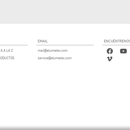
EMAIL
ENCUÉNTRENO
A A LA Z
mail@elumatec.com
RODUCTOS
service@elumatec.com