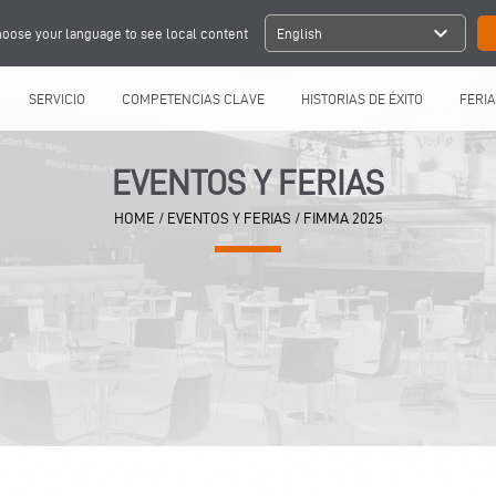
expand_more
oose your language to see local content
English
SERVICIO
COMPETENCIAS CLAVE
HISTORIAS DE ÉXITO
FERIA
EVENTOS Y FERIAS
HOME
/
EVENTOS Y FERIAS
/
FIMMA 2025