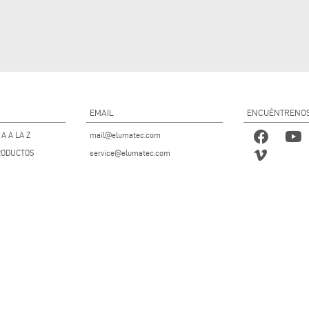
EMAIL
ENCUÉNTRENO
A A LA Z
mail@elumatec.com
RODUCTOS
service@elumatec.com