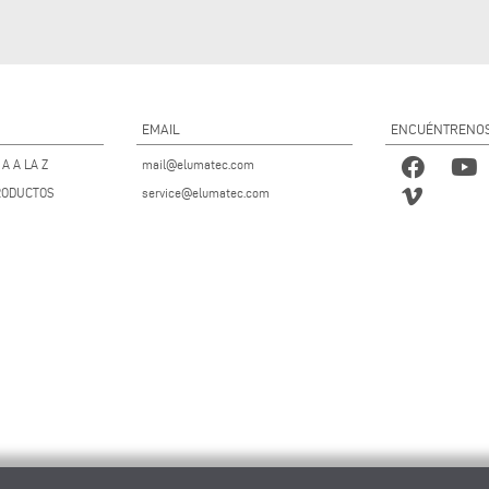
EMAIL
ENCUÉNTRENO
A A LA Z
mail@elumatec.com
RODUCTOS
service@elumatec.com