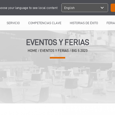
expand_more
oose your language to see local content
English
SERVICIO
COMPETENCIAS CLAVE
HISTORIAS DE ÉXITO
FERIA
EVENTOS Y FERIAS
HOME
/
EVENTOS Y FERIAS
/
BIG 5 2023