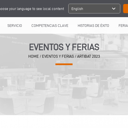
expand_more
oose your language to see local content
English
SERVICIO
COMPETENCIAS CLAVE
HISTORIAS DE ÉXITO
FERIA
EVENTOS Y FERIAS
HOME
/
EVENTOS Y FERIAS
/
ARTIBAT 2023