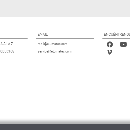
EMAIL
ENCUÉNTRENO
A A LA Z
mail@elumatec.com
RODUCTOS
service@elumatec.com