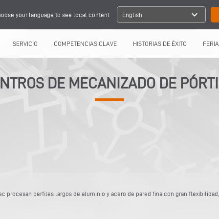
expand_more
oose your language to see local content
English
SERVICIO
COMPETENCIAS CLAVE
HISTORIAS DE ÉXITO
FERIA
NTROS DE MECANIZADO DE PÓRT
 procesan perfiles largos de aluminio y acero de pared fina con gran flexibilidad