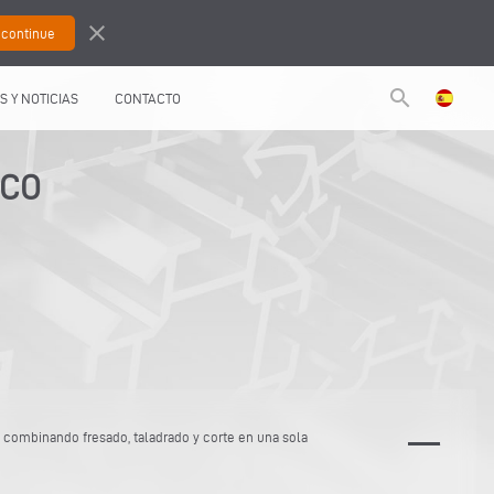
close
search
S Y NOTICIAS
CONTACTO
ICO
, combinando fresado, taladrado y corte en una sola