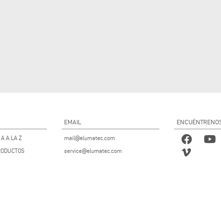
EMAIL
ENCUÉNTRENO
A A LA Z
mail@elumatec.com
RODUCTOS
service@elumatec.com