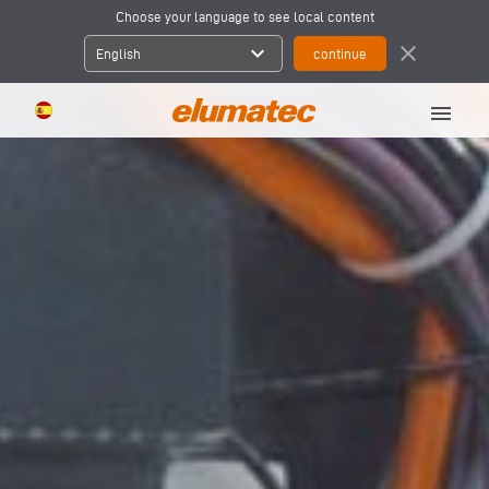
Choose your language to see local content
expand_more
close
English
menu