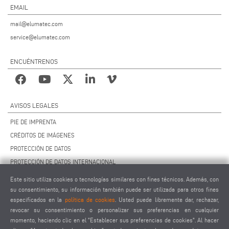
EMAIL
mail@elumatec.com
service@elumatec.com
ENCUÉNTRENOS
AVISOS LEGALES
PIE DE IMPRENTA
CRÉDITOS DE IMÁGENES
PROTECCIÓN DE DATOS
PROTECCIÓN DE DATOS INTERNACIONAL
CCG
Este sitio utiliza cookies o tecnologías similares con fines técnicos. Además, con
CONTRATO DE MANTENIMIENTO REMOTO
su consentimiento, su información también puede ser utilizada para otros fines
especificados en la
política de cookies
. Usted puede libremente dar, rechazar,
AJUSTES DE COOKIES
revocar su consentimiento o personalizar sus preferencias en cualquier
CÓDIGO DE CONDUCTA PARA PROVEEDORES
momento, haciendo clic en el "Establecer sus preferencias de cookies". Al hacer