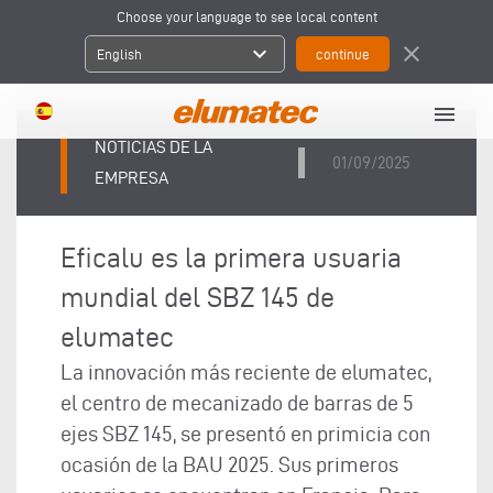
Choose your language to see local content
expand_more
close
English
menu
NOTICIAS DE LA
01/09/2025
EMPRESA
Eficalu es la primera usuaria
mundial del SBZ 145 de
elumatec
La innovación más reciente de elumatec,
el centro de mecanizado de barras de 5
ejes SBZ 145, se presentó en primicia con
ocasión de la BAU 2025. Sus primeros