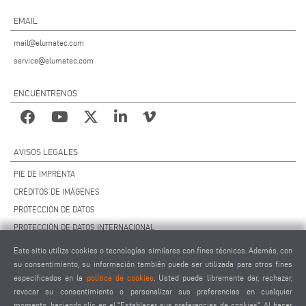
EMAIL
mail@elumatec.com
service@elumatec.com
ENCUÉNTRENOS
AVISOS LEGALES
PIE DE IMPRENTA
CRÉDITOS DE IMÁGENES
PROTECCIÓN DE DATOS
PROTECCIÓN DE DATOS INTERNACIONAL
CCG
Este sitio utiliza cookies o tecnologías similares con fines técnicos. Además, con
CONTRATO DE MANTENIMIENTO REMOTO
su consentimiento, su información también puede ser utilizada para otros fines
especificados en la
política de cookies
. Usted puede libremente dar, rechazar,
AJUSTES DE COOKIES
revocar su consentimiento o personalizar sus preferencias en cualquier
CÓDIGO DE CONDUCTA PARA PROVEEDORES
momento, haciendo clic en el "Establecer sus preferencias de cookies". Al hacer