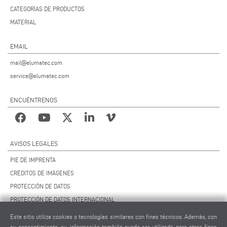
CATEGORÍAS DE PRODUCTOS
MATERIAL
EMAIL
mail@elumatec.com
service@elumatec.com
ENCUÉNTRENOS
AVISOS LEGALES
PIE DE IMPRENTA
CRÉDITOS DE IMÁGENES
PROTECCIÓN DE DATOS
PROTECCIÓN DE DATOS INTERNACIONAL
CCG
Este sitio utiliza cookies o tecnologías similares con fines técnicos. Además, con
CONTRATO DE MANTENIMIENTO REMOTO
su consentimiento, su información también puede ser utilizada para otros fines