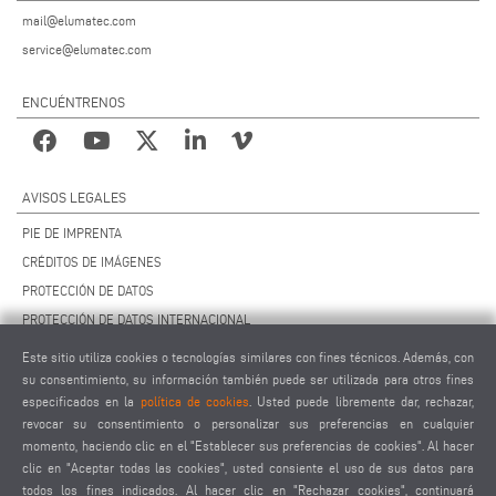
mail@elumatec.com
service@elumatec.com
ENCUÉNTRENOS
AVISOS LEGALES
PIE DE IMPRENTA
CRÉDITOS DE IMÁGENES
PROTECCIÓN DE DATOS
PROTECCIÓN DE DATOS INTERNACIONAL
CCG
Este sitio utiliza cookies o tecnologías similares con fines técnicos. Además, con
CONTRATO DE MANTENIMIENTO REMOTO
su consentimiento, su información también puede ser utilizada para otros fines
especificados en la
política de cookies
. Usted puede libremente dar, rechazar,
AJUSTES DE COOKIES
revocar su consentimiento o personalizar sus preferencias en cualquier
CÓDIGO DE CONDUCTA PARA PROVEEDORES
momento, haciendo clic en el "Establecer sus preferencias de cookies". Al hacer
clic en "Aceptar todas las cookies", usted consiente el uso de sus datos para
todos los fines indicados. Al hacer clic en "Rechazar cookies", continuará