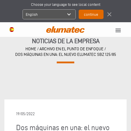
Choose your language to see local content
expand_more
close
English
menu
NOTICIAS DE LA EMPRESA
HOME
/
ARCHIVO EN EL PUNTO DE ENFOQUE
/
DOS MÁQUINAS EN UNA: EL NUEVO ELUMATEC SBZ 125/85
19/05/2022
Dos máquinas en una: el nuevo