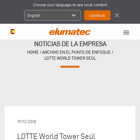
Choose your language to see local content
expand_more
close
English
menu
NOTICIAS DE LA EMPRESA
HOME
/
ARCHIVO EN EL PUNTO DE ENFOQUE
/
LOTTE WORLD TOWER SEÚL
19/12/2018
LOTTE World Tower Seúl