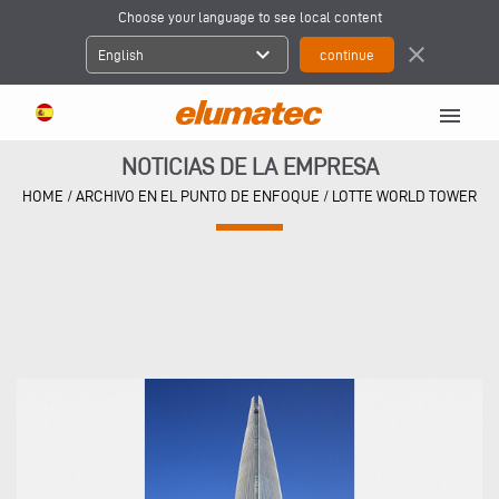
Choose your language to see local content
expand_more
close
English
menu
NOTICIAS DE LA EMPRESA
HOME
/
ARCHIVO EN EL PUNTO DE ENFOQUE
/
LOTTE WORLD TOWER