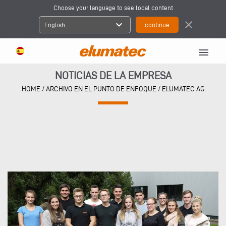
Choose your language to see local content
expand_more
close
English
menu
NOTICIAS DE LA EMPRESA
HOME
/
ARCHIVO EN EL PUNTO DE ENFOQUE
/
ELUMATEC AG