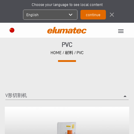
Choose your language to see local content
expand_more
close
English
menu
PVC
HOME
/
材料
/
PVC
V形切割机
arrow_drop_up