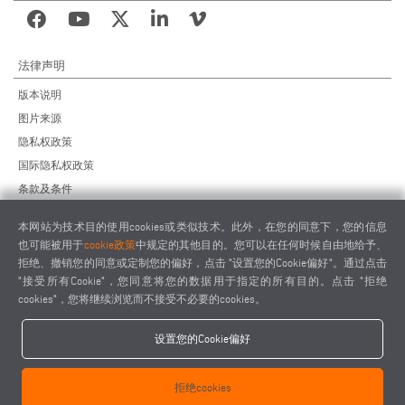
法律声明
版本说明
图片来源
隐私权政策
国际隐私权政策
条款及条件
远程维护协议
本网站为技术目的使用cookies或类似技术。此外，在您的同意下，您的信息
供应商行为准则
也可能被用于
cookie政策
中规定的其他目的。您可以在任何时候自由地给予、
拒绝、撤销您的同意或定制您的偏好，点击 "设置您的Cookie偏好"。通过点击
"接受所有Cookie"，您同意将您的数据用于指定的所有目的。点击 "拒绝
cookies"，您将继续浏览而不接受不必要的cookies。
设置您的Cookie偏好
elumatec AG - Pinacher Straße 61 - 75417 Mühlacker - Germany - Phone
+49 7041-14 0
拒绝cookies
-
mail@elumatec.com