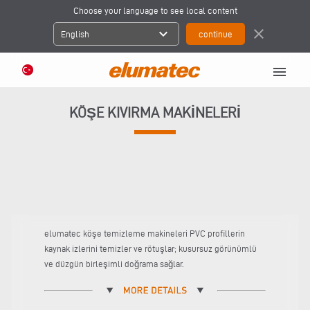
Choose your language to see local content
expand_more
close
English
menu
KÖŞE KIVIRMA MAKINELERI
elumatec köşe temizleme makineleri PVC profillerin
kaynak izlerini temizler ve rötuşlar; kusursuz görünümlü
ve düzgün birleşimli doğrama sağlar.