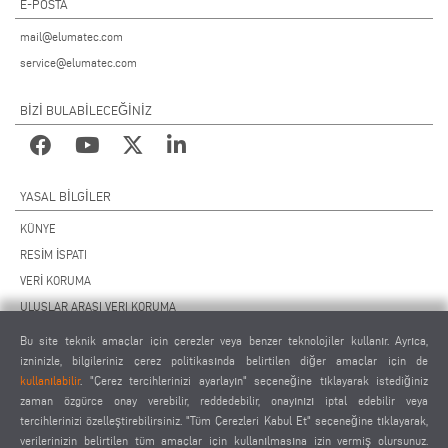
E-POSTA
mail@elumatec.com
service@elumatec.com
BİZİ BULABİLECEĞİNİZ
YASAL BILGILER
KÜNYE
RESİM İSPATI
VERİ KORUMA
ULUSLAR ARASI VERI KORUMA
GENEL ÇALIŞMA KOŞULLARI
Bu site teknik amaçlar için çerezler veya benzer teknolojiler kullanır. Ayrıca,
UZAKTAN BAKIM SÖZLEŞMESİ
izninizle, bilgileriniz çerez politikasında belirtilen diğer amaçlar için de
kullanılabilir
. "Çerez tercihlerinizi ayarlayın" seçeneğine tıklayarak istediğiniz
ÇEREZ AYARLARI
zaman özgürce onay verebilir, reddedebilir, onayınızı iptal edebilir veya
TEDARİKÇİLER DAVRANIŞ KURALLARI
tercihlerinizi özelleştirebilirsiniz. "Tüm Çerezleri Kabul Et" seçeneğine tıklayarak,
verilerinizin belirtilen tüm amaçlar için kullanılmasına izin vermiş olursunuz.