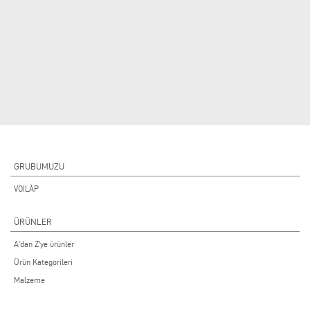
GRUBUMUZU
VOILÀP
ÜRÜNLER
A'dan Z'ye ürünler
Ürün Kategorileri
Malzeme